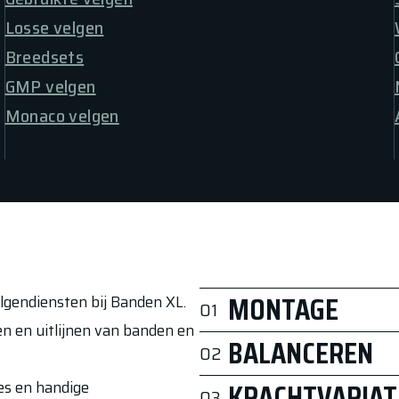
Losse velgen
Breedsets
GMP velgen
Monaco velgen
MONTAGE
elgendiensten bij Banden XL.
01
 en uitlijnen van banden en
Het monteren van een band op
BALANCEREN
02
demontage controleren we de 
voor luchtdichtheid. Het ven
Na de montage van de band is 
res en handige
KRACHTVARIAT
03