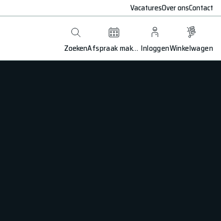
Vacatures
Over ons
Contact
Zoeken
Afspraak maken
Inloggen
Winkelwagen