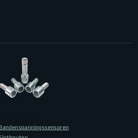
ACCESSOIRES
Bandenspanningssensoren
Slotbouten