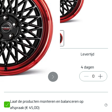
Conditie
# op voorraad
Levertijd
Nieuw
1
4 dagen
€ 330,72
Laat de producten monteren en balanceren op
afspraak
(
€ 45,00
)