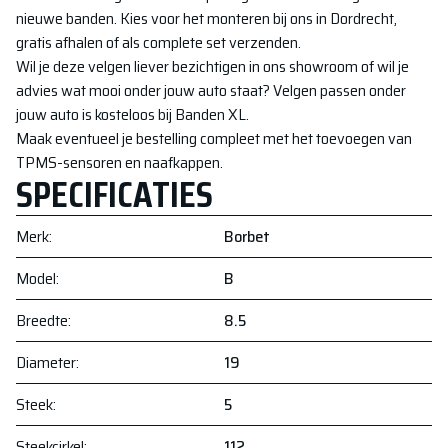
nieuwe banden. Kies voor het monteren bij ons in Dordrecht,
gratis afhalen of als complete set verzenden.
Wil je deze velgen liever bezichtigen in ons showroom of wil je
advies wat mooi onder jouw auto staat? Velgen passen onder
jouw auto is kosteloos bij Banden XL.
Maak eventueel je bestelling compleet met het toevoegen van
TPMS-sensoren en naafkappen.
SPECIFICATIES
Merk
:
Borbet
Model
:
B
Breedte
:
8.5
Diameter
:
19
Steek
:
5
Steekcirkel
:
112