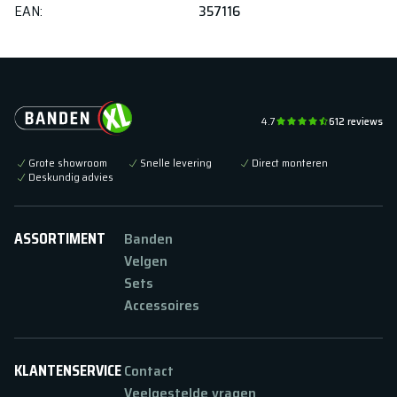
EAN
:
357116
4.7
612
reviews
Grote showroom
Snelle levering
Direct monteren
Deskundig advies
ASSORTIMENT
Banden
Velgen
Sets
Accessoires
KLANTENSERVICE
Contact
Veelgestelde vragen