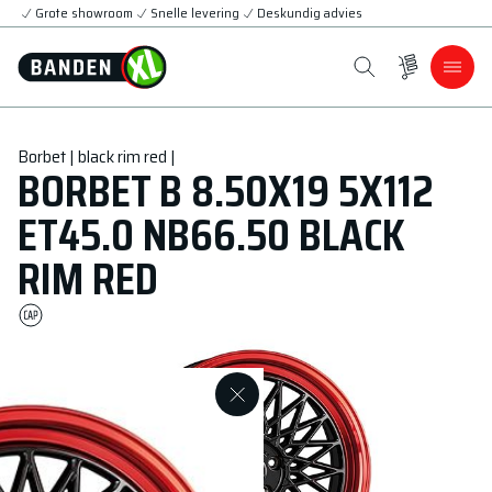
Grote showroom
Snelle levering
Deskundig advies
Borbet | black rim red |
BORBET B 8.50X19 5X112
ET45.0 NB66.50 BLACK
RIM RED