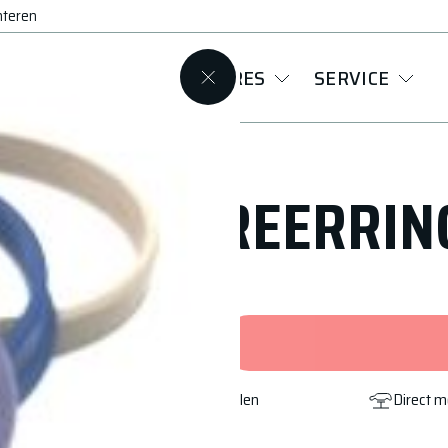
nteren
VELGEN
ACCESSOIRES
SERVICE
CENTREERRING
Gratis afhalen
Direct 