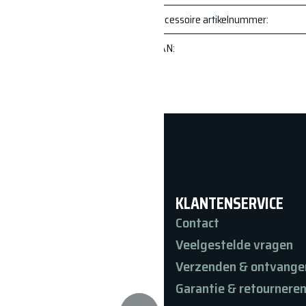
Accessoire artikelnummer
:
EAN
:
TIMENT
KLANTENSERVICE
Contact
Veelgestelde vragen
Verzenden & ontvange
ires
Garantie & retournere