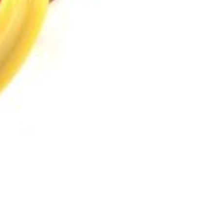
ASSOR
Banden
Velgen
Grote showroom
Sets
Snelle levering
Accesso
Direct monteren