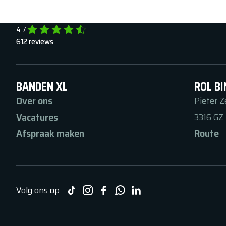
Deskundig advies
4.7
612
reviews
BANDEN XL
ROL BI
Over ons
Pieter 
Vacatures
3316 GZ
Afspraak maken
Route
Volg ons op