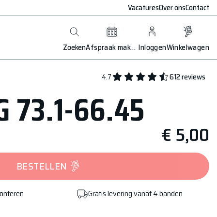
Vacatures
Over ons
Contact
Zoeken
Afspraak maken
Inloggen
Winkelwagen
4.7
612
reviews
 73.1-66.45
€ 5,00
BESTELLEN
monteren
Gratis levering vanaf 4 banden