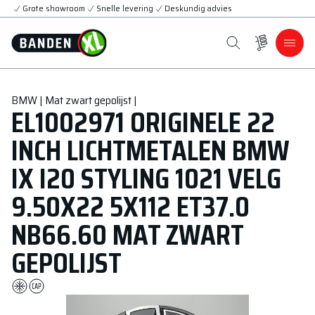
Grote showroom
Snelle levering
Deskundig advies
BMW | Mat zwart gepolijst |
EL1002971 ORIGINELE 22
INCH LICHTMETALEN BMW
IX I20 STYLING 1021 VELG
9.50X22 5X112 ET37.0
NB66.60 MAT ZWART
GEPOLIJST