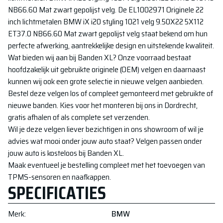
NB66.60 Mat zwart gepolijst
velg. De
EL1002971 Originele 22
inch lichtmetalen BMW iX i20 styling 1021 velg 9.50X22 5X112
ET37.0 NB66.60 Mat zwart gepolijst
velg staat bekend om hun
perfecte afwerking, aantrekkelijke design en uitstekende kwaliteit.
Wat bieden wij aan bij Banden XL? Onze voorraad bestaat
hoofdzakelijk uit gebruikte originele (OEM) velgen en daarnaast
kunnen wij ook een grote selectie in nieuwe velgen aanbieden.
Bestel deze velgen los of compleet gemonteerd met gebruikte of
nieuwe banden. Kies voor het monteren bij ons in Dordrecht,
gratis afhalen of als complete set verzenden.
Wil je deze velgen liever bezichtigen in ons showroom of wil je
advies wat mooi onder jouw auto staat? Velgen passen onder
jouw auto is kosteloos bij Banden XL.
Maak eventueel je bestelling compleet met het toevoegen van
TPMS-sensoren en naafkappen.
SPECIFICATIES
Merk
:
BMW