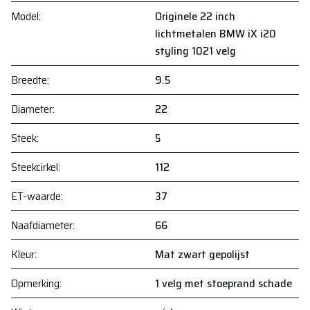
Model
:
Originele 22 inch
lichtmetalen BMW iX i20
styling 1021 velg
Breedte
:
9.5
Diameter
:
22
Steek
:
5
Steekcirkel
:
112
ET-waarde
:
37
Naafdiameter
:
66
Kleur
:
Mat zwart gepolijst
Opmerking
:
1 velg met stoeprand schade