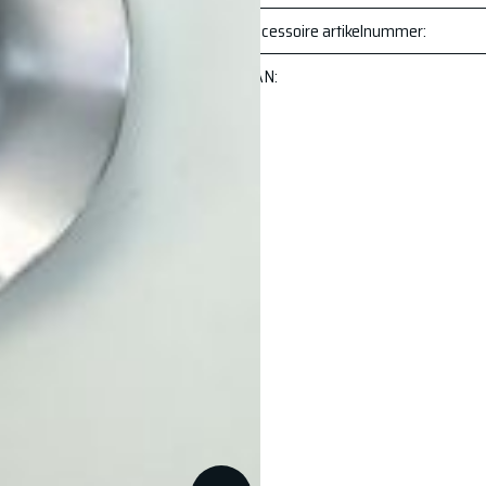
itstraling met onze
Accessoire artikelnummer
:
en van de velg en
EAN
:
ng, maar beschermen
nde kleuren en
afdoppen is de
rdig kunststof of
eters en designs.
 of te vervangen. De
voorraad hebben zijn