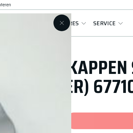
nteren
VELGEN
ACCESSOIRES
SERVICE
NAAFKAPPEN 
(ZILVER) 6771