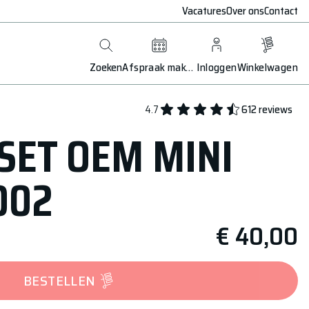
Vacatures
Over ons
Contact
Zoeken
Afspraak maken
Inloggen
Winkelwagen
4.7
612
reviews
SET OEM MINI
002
€ 40,00
BESTELLEN