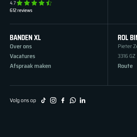
4.7
612
reviews
BANDEN XL
ROL BI
Over ons
Pieter 
Vacatures
3316 GZ
Afspraak maken
Route
Volg ons op