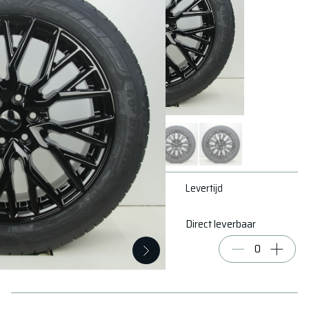
Conditie
# op voorraad
Levertijd
Nieuw
4
Direct leverbaar
€ 232,05