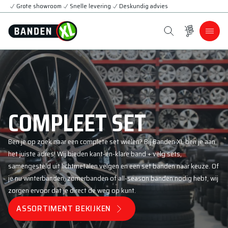
Grote showroom
Snelle levering
Deskundig advies
COMPLEET SET
Ben je op zoek naar een complete set wielen? Bij Banden XL ben je aan
het juiste adres! Wij bieden kant-en-klare band + velg sets,
samengesteld uit lichtmetalen velgen en een set banden naar keuze. Of
je nu winterbanden, zomerbanden of all-season banden nodig hebt, wij
zorgen ervoor dat je direct de weg op kunt.
ASSORTIMENT BEKIJKEN