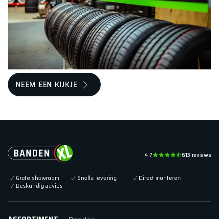
NEEM EEN KIJKJE
4.7
613
reviews
Grote showroom
Snelle levering
Direct monteren
Deskundig advies